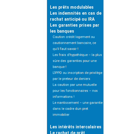
Les prêts modulables
Les indemnités en cas de
rachat anticipé ou IRA
Les garanties prises par
les banques
Caution crédit logement ou
cautionnement bancaire, ce
qu’il faut savoir !
Les frais d’hypothèque – la plus
sûre des garanties pour une
banque !
L’IPPD ou inscription de privilège
par le preteur de deniers
La caution par une mutuelle
pour les fonctionnaires – nos
informations !
Le nantissement – une garantie
dans le cadre dun pret
immobilier
Les intérêts intercalaires
Le rachat de prêt