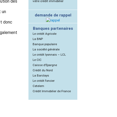
lution des
votre crédit immobilier
t un
demande de rappel
et donc
Banques partenaires
 également
Le crédit Agricole
La BNP
Banque populaire
La société générale
Le crédit lyonnais – LCL
Le CIC
Caisse d’Epargne
Crédit du Nord
La Barclays
Le crédit foncier
Cetelem
Crédit Immobilier de France