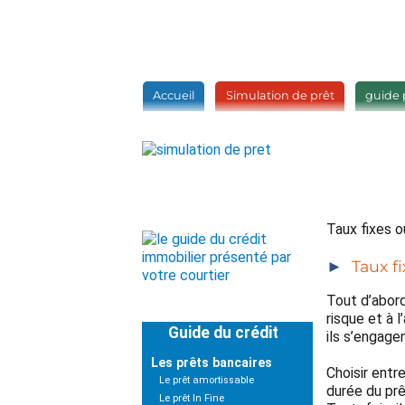
Accueil
Simulation de prêt
guide 
Taux fixes o
Taux f
Tout d’abord,
risque et à 
Guide du crédit
ils s’engage
Les prêts bancaires
Choisir entre
Le prêt amortissable
durée du prê
Le prêt In Fine