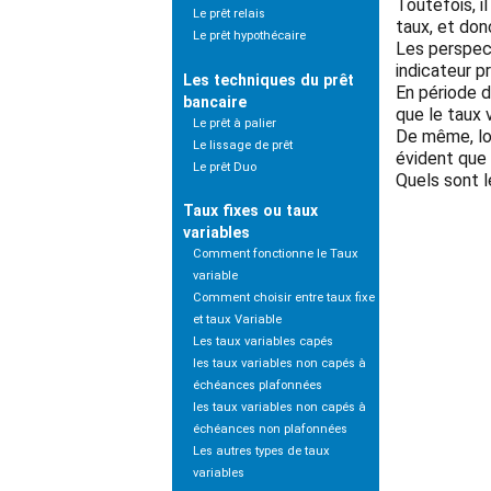
Toutefois, i
Le prêt relais
taux, et don
Le prêt hypothécaire
Les perspect
indicateur p
Les techniques du prêt
En période d
bancaire
que le taux 
Le prêt à palier
De même, lor
Le lissage de prêt
évident que
Le prêt Duo
Quels sont l
Taux fixes ou taux
variables
Comment fonctionne le Taux
variable
Comment choisir entre taux fixe
et taux Variable
Les taux variables capés
les taux variables non capés à
échéances plafonnées
les taux variables non capés à
échéances non plafonnées
Les autres types de taux
variables