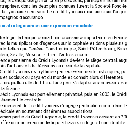
mps, la banque élargit son champ d’actions, participant notammen
ntreprises, dont les deux plus connues furent la Société Foncièr
 la Lyonnaise des eaux. Le crédit Lyonnais mise aussi sur l’acquis
ompagnies d’assurance.
oix stratégiques et une expansion mondiale
tratégie, la banque connait une croissance importante en France
avec la multiplication d’agences sur la capitale et dans plusieurs
nde telles que Genève, Constantinople, Saint-Pétersbourg, Bruxe
alem, Séville, Moscou et bien d’autres encore.
gence parisienne du Crédit Lyonnais devient le siège central, au
voir d’actions et de décisions au cœur de la capitale.
u Crédit Lyonnais est rythmée par les événements historiques, pol
 et sociaux du pays et du monde et connait alors différentes
 auxquelles elle doit faire face pour s’adapter aux nouveaux co
 la finance.
crédit Lyonnais est partiellement privatisé, puis en 2003, le Créd
ièrement le contrôle.
e mécénat, le Crédit Lyonnais s’engage particulièrement dans l’a
édicale en soutenant différentes associations.
rmais partie du Crédit Agricole, le crédit Lyonnais devient en 2
’offre un renouveau médiatique à travers un logo et une identité 