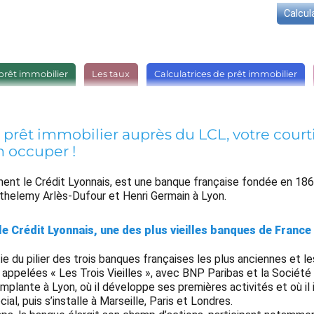
Calcul
prêt immobilier
Les taux
Calculatrices de prêt immobilier
 prêt immobilier auprès du LCL, votre court
n occuper !
ement le Crédit Lyonnais, est une banque française fondée en 186
thelemy Arlès-Dufour et Henri Germain à Lyon.
, le Crédit Lyonnais, une des plus vieilles banques de France
tie du pilier des trois banques françaises les plus anciennes et le
appelées « Les Trois Vieilles », avec BNP Paribas et la Société
implante à Lyon, où il développe ses premières activités et où il 
ial, puis s’installe à Marseille, Paris et Londres.