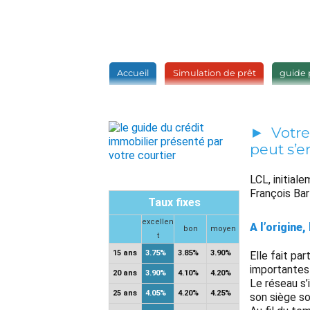
Accueil
Simulation de prêt
guide 
Votre
peut s’e
LCL, initial
François Bar
Taux fixes
excellen
A l’origine
bon
moyen
t
15 ans
3.75%
3.85%
3.90%
Elle fait par
importantes 
20 ans
3.90%
4.10%
4.20%
Le réseau s’
25 ans
4.05%
4.20%
4.25%
son siège soc