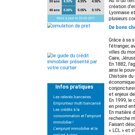
Au fil du te
30 ans
4.30%
4.35%
4.55%
création d’e
40 ans
5.00%
5.05%
5.10%
Lyonnaise et
plusieurs c
Mise a jour le 25-05-2011
De bons ch
Grâce à sa s
l’étranger, 
villes du mo
Caire, Jérus
En 1882, l’a
ainsi le pou
L’histoire d
économiques
Infos pratiques
conjonctures
et enjeux de
Les relevés bancaires.
En 1999, le 
Emprunteur multi bancarisé
en prend ent
Les crédits à la
En matière d
consommation et l’emprunt
recherche m
immobilier !
Faisant déso
L’emprunt immobilier et le
« LCL » et s
restant à vivre