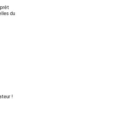
 prêt
elles du
ateur !