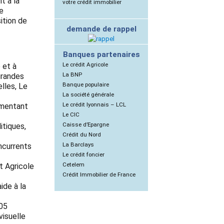
t à la
votre crédit immobilier
e
ition de
demande de rappel
Banques partenaires
Le crédit Agricole
 et à
La BNP
 grandes
Banque populaire
lles, Le
La société générale
Le crédit lyonnais – LCL
gmentant
Le CIC
Caisse d’Epargne
itiques,
Crédit du Nord
La Barclays
ncurrents
Le crédit foncier
Cetelem
it Agricole
Crédit Immobilier de France
ide à la
005
visuelle