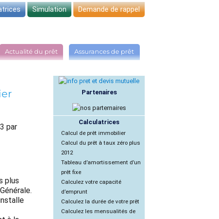
atrices
Simulation
Demande de rappel
Actualité du prêt
Assurances de prêt
ier
Partenaires
Calculatrices
3 par
Calcul de prêt immobilier
Calcul du prêt à taux zéro plus
2012
Tableau d’amortissement d’un
prêt fixe
s plus
Calculez votre capacité
 Générale.
d’emprunt
installe
Calculez la durée de votre prêt
Calculez les mensualités de