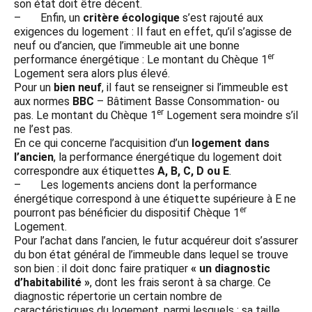
son état doit être décent.
– Enfin, un
critère écologique
s’est rajouté aux
exigences du logement : Il faut en effet, qu’il s’agisse de
neuf ou d’ancien, que l’immeuble ait une bonne
er
performance énergétique : Le montant du Chèque 1
Logement sera alors plus élevé.
Pour un
bien neuf
, il faut se renseigner si l’immeuble est
aux normes
BBC
– Bâtiment Basse Consommation- ou
er
pas. Le montant du Chèque 1
Logement sera moindre s’il
ne l’est pas.
En ce qui concerne l’acquisition d’un
logement dans
l’ancien
, la performance énergétique du logement doit
correspondre aux étiquettes
A, B, C, D ou E
.
– Les logements anciens dont la performance
énergétique correspond à une étiquette supérieure à E ne
er
pourront pas bénéficier du dispositif Chèque 1
Logement.
Pour l’achat dans l’ancien, le futur acquéreur doit s’assurer
du bon état général de l’immeuble dans lequel se trouve
son bien : il doit donc faire pratiquer
« un diagnostic
d’habitabilité »
, dont les frais seront à sa charge. Ce
diagnostic répertorie un certain nombre de
caractéristiques du logement, parmi lesquels : sa taille,